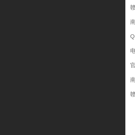
赣
南
Q
电